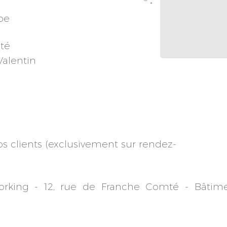
*
pe
té
Valentin
os clients (exclusivement sur rendez-
orking -
12, rue de Franche Comté -
Bâtim