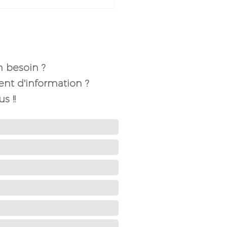
n besoin ?
t d'information ?
s !!