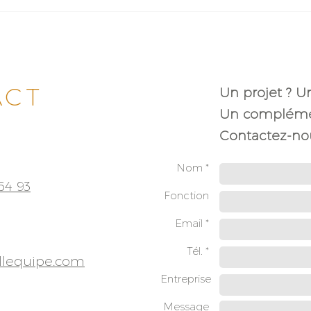
ACT
Un projet ? U
Un complémen
Contactez-nou
Nom *
64 93
Fonction
Email *
Tél. *
llequipe.com
Entreprise
Message