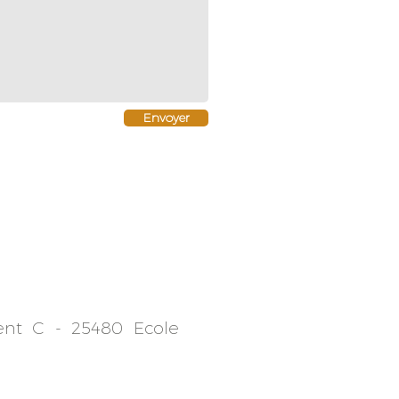
Envoyer
ent C -
25480 Ecole