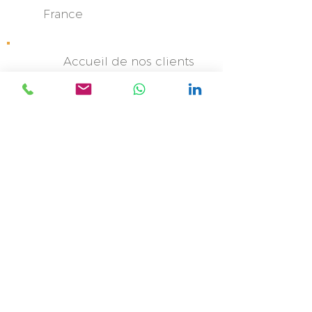
France
Accueil de nos clients
(exclusivement sur
rendez-vous)
Besançon
Espace Coworking -
12, rue de
Franche Comté -
Bâtiment C
-
25480 Ecole Valentin
Un projet ? Un besoin ?
Un complément d'information ?
Contactez-nous !!
Nom *