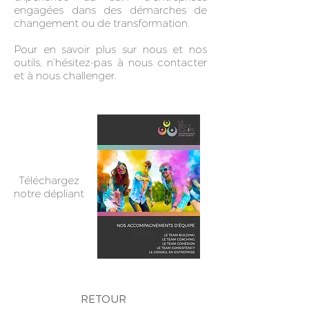
engagées dans des démarches de
changement ou de transformation.
Pour en savoir plus sur nous et nos
outils, n’hésitez-pas à nous contacter
et à nous challenger.
Téléchargez
notre dépliant
RETOUR