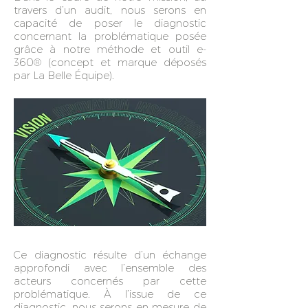
travers d’un audit, nous serons en
capacité de poser le diagnostic
concernant la problématique posée
grâce à notre méthode et outil e-
360® (concept et marque déposés
par La Belle Équipe).
Ce diagnostic résulte d’un échange
approfondi avec l’ensemble des
acteurs concernés par cette
problématique. À l’issue de ce
diagnostic, nous serons en mesure de