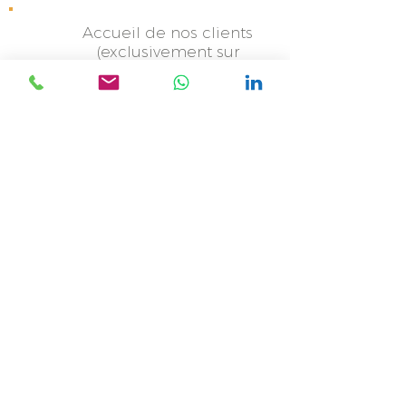
Accueil de nos clients
(exclusivement sur
rendez-vous)
Besançon
Espace Coworking -
12, rue de
Franche Comté -
Bâtiment C
-
25480 Ecole Valentin
Un projet ? Un besoin ?
Un complément d'information ?
Contactez-nous !!
Nom *
Fonction