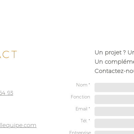
ACT
Un projet ? U
Un complémen
Contactez-nou
Nom *
64 93
Fonction
Email *
Tél. *
llequipe.com
Entreprise