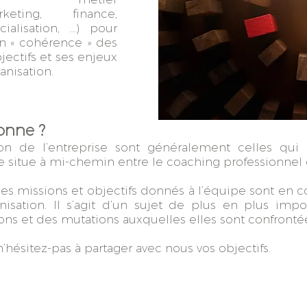
keting, finance,
alisation, …) pour
n « cohérence » des
jectifs et ses enjeux
anisation.
onne ?
on de l’entreprise sont généralement celles qui 
itue à mi-chemin entre le coaching professionnel e
les missions et objectifs donnés à l’équipe sont en 
anisation. Il s’agit d’un sujet de plus en plus im
ons et des mutations auxquelles elles sont confronté
’hésitez-pas à partager avec nous vos objectifs.