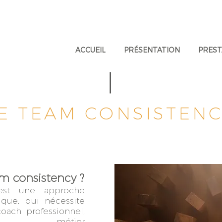
ACCUEIL
PRÉSENTATION
PREST
E TEAM CONSISTEN
am consistency ?
est une approche
ique, qui nécessite
oach professionnel,
se métier