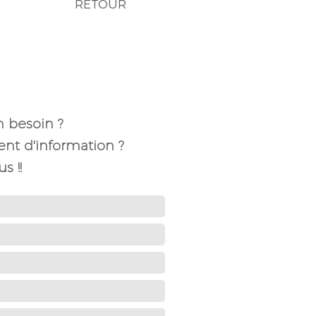
RETOUR
n besoin ?
t d'information ?
s !!