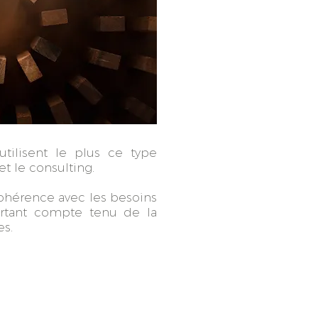
utilisent le plus ce type
t le consulting.
cohérence avec les besoins
portant compte tenu de la
es.