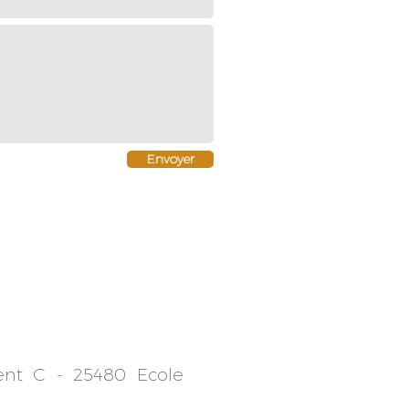
Envoyer
ent C -
25480 Ecole