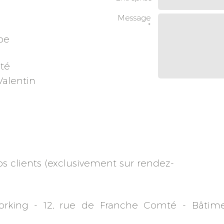
Message
*
pe
té
Valentin
os clients (exclusivement sur rendez-
orking -
12, rue de Franche Comté -
Bâtim