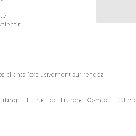
té
Valentin
os clients (exclusivement sur rendez-
orking -
12, rue de Franche Comté -
Bâtim