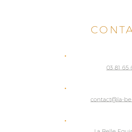
CONT
03 81 65 
contact@la-be
La Belle Equi