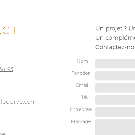
ACT
Un projet ? U
Un complémen
Contactez-nou
Nom *
64 93
Fonction
Email *
Tél. *
llequipe.com
Entreprise
Message
*
pe