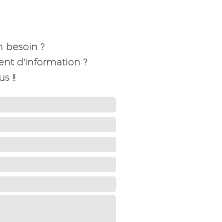
n besoin ?
t d'information ?
s !!