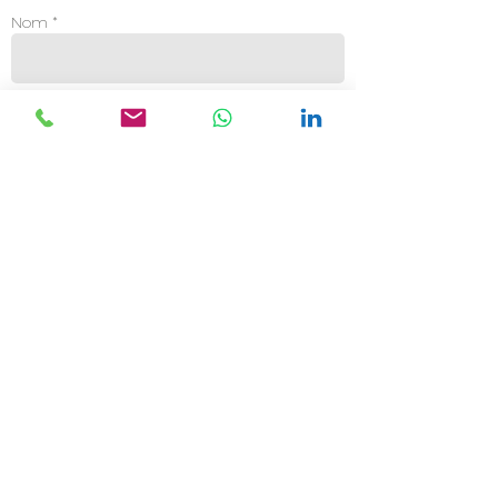
Nom *
Fonction
Email *
Tél. *
Entreprise
Message *